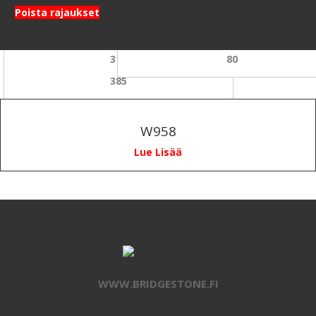
Poista rajaukset
275
65
295
70
315
80
385
W958
Lue Lisää
WWW.BRIDGESTONE.FI