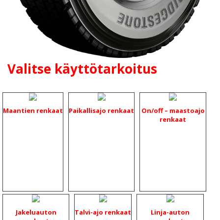
Valitse käyttötarkoitus
Maantien renkaat
Paikallisajo renkaat
On/off – maastoajo
renkaat
Jakeluauton
Talvi-ajo renkaat
Linja-auton