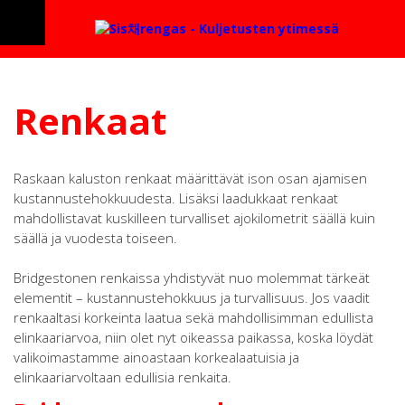
Renkaat
Raskaan kaluston renkaat määrittävät ison osan ajamisen
kustannustehokkuudesta. Lisäksi laadukkaat renkaat
mahdollistavat kuskilleen turvalliset ajokilometrit säällä kuin
säällä ja vuodesta toiseen.
Bridgestonen renkaissa yhdistyvät nuo molemmat tärkeät
elementit – kustannustehokkuus ja turvallisuus. Jos vaadit
renkaaltasi korkeinta laatua sekä mahdollisimman edullista
elinkaariarvoa, niin olet nyt oikeassa paikassa, koska löydät
valikoimastamme ainoastaan korkealaatuisia ja
elinkaariarvoltaan edullisia renkaita.