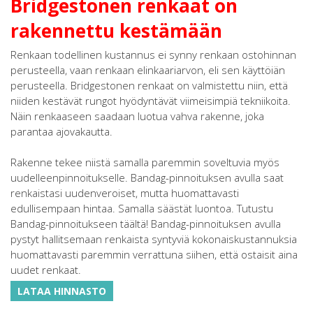
Bridgestonen renkaat on
rakennettu kestämään
Renkaan todellinen kustannus ei synny renkaan ostohinnan
perusteella, vaan renkaan elinkaariarvon, eli sen käyttöiän
perusteella. Bridgestonen renkaat on valmistettu niin, että
niiden kestävät rungot hyödyntävät viimeisimpiä tekniikoita.
Näin renkaaseen saadaan luotua vahva rakenne, joka
parantaa ajovakautta.
Rakenne tekee niistä samalla paremmin soveltuvia myös
uudelleenpinnoitukselle. Bandag-pinnoituksen avulla saat
renkaistasi uudenveroiset, mutta huomattavasti
edullisempaan hintaa. Samalla säästät luontoa. Tutustu
Bandag-pinnoitukseen täältä! Bandag-pinnoituksen avulla
pystyt hallitsemaan renkaista syntyviä kokonaiskustannuksia
huomattavasti paremmin verrattuna siihen, että ostaisit aina
uudet renkaat.
LATAA HINNASTO