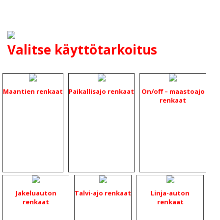
Valitse käyttötarkoitus
Maantien renkaat
Paikallisajo renkaat
On/off – maastoajo
renkaat
Jakeluauton
Talvi-ajo renkaat
Linja-auton
renkaat
renkaat