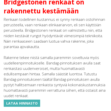
Bridgestonen renkaat on
rakennettu kestämään
Renkaan todellinen kustannus ei synny renkaan ostohinnan
perusteella, vaan renkaan elinkaariarvon, eli sen käyttöiän
perusteella. Bridgestonen renkaat on valmistettu niin, että
niiden kestävät rungot hyödyntävät viimeisimpiä tekniikoita.
Näin renkaaseen saadaan luotua vahva rakenne, joka
parantaa ajovakautta.
Rakenne tekee niistä samalla paremmin soveltuvia myös
uudelleenpinnoitukselle. Bandag-pinnoituksen avulla saat
renkaistasi uudenveroiset, mutta huomattavasti
edullisempaan hintaa. Samalla säästät luontoa. Tutustu
Bandag-pinnoitukseen täältä! Bandag-pinnoituksen avulla
pystyt hallitsemaan renkaista syntyviä kokonaiskustannuksia
huomattavasti paremmin verrattuna siihen, että ostaisit aina
uudet renkaat.
LATAA HINNASTO