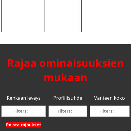
Rajaa ominaisuuksien
mukaan
Renkaan leveys
Profiilisuhde
Vanteen koko
Filters:
Filters:
Filters:
Poista rajaukset
205
70