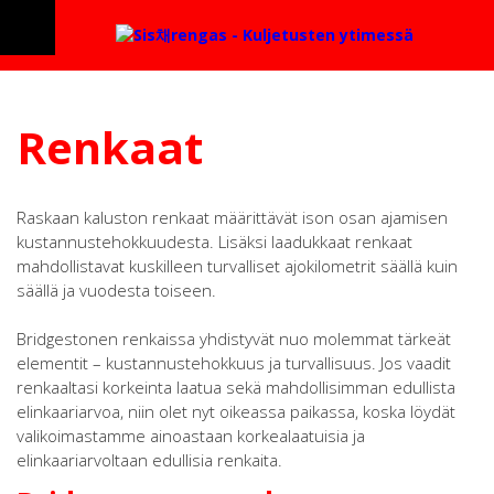
Renkaat
Raskaan kaluston renkaat määrittävät ison osan ajamisen
kustannustehokkuudesta. Lisäksi laadukkaat renkaat
mahdollistavat kuskilleen turvalliset ajokilometrit säällä kuin
säällä ja vuodesta toiseen.
Bridgestonen renkaissa yhdistyvät nuo molemmat tärkeät
elementit – kustannustehokkuus ja turvallisuus. Jos vaadit
renkaaltasi korkeinta laatua sekä mahdollisimman edullista
elinkaariarvoa, niin olet nyt oikeassa paikassa, koska löydät
valikoimastamme ainoastaan korkealaatuisia ja
elinkaariarvoltaan edullisia renkaita.