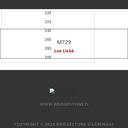
215
75
225
235
245
265
M729
285
Lue Lisää
305
WWW.BRIDGESTONE.FI
COPYRIGHT © 2026 BRIDGESTONE SISÄRENGAS