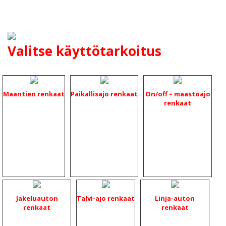
Valitse käyttötarkoitus
Maantien renkaat
Paikallisajo renkaat
On/off – maastoajo
renkaat
Jakeluauton
Talvi-ajo renkaat
Linja-auton
renkaat
renkaat