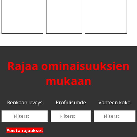
Rajaa ominaisuuksien
mukaan
Renkaan leveys
Profiilisuhde
Vanteen koko
Filters:
Filters:
Filters:
Poista rajaukset
205
70