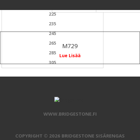
215
75
225
235
245
265
M729
285
Lue Lisää
305
WWW.BRIDGESTONE.FI
COPYRIGHT © 2026 BRIDGESTONE SISÄRENGAS