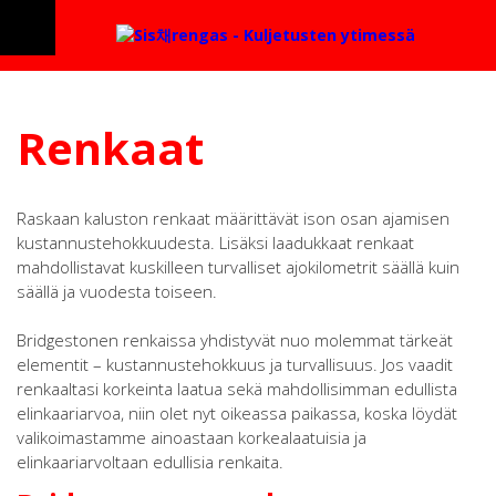
Renkaat
Raskaan kaluston renkaat määrittävät ison osan ajamisen
kustannustehokkuudesta. Lisäksi laadukkaat renkaat
mahdollistavat kuskilleen turvalliset ajokilometrit säällä kuin
säällä ja vuodesta toiseen.
Bridgestonen renkaissa yhdistyvät nuo molemmat tärkeät
elementit – kustannustehokkuus ja turvallisuus. Jos vaadit
renkaaltasi korkeinta laatua sekä mahdollisimman edullista
elinkaariarvoa, niin olet nyt oikeassa paikassa, koska löydät
valikoimastamme ainoastaan korkealaatuisia ja
elinkaariarvoltaan edullisia renkaita.