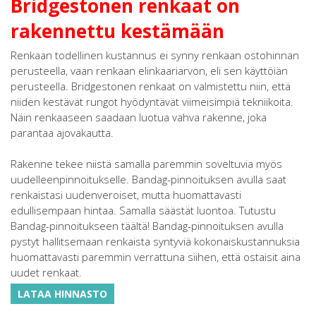
Bridgestonen renkaat on
rakennettu kestämään
Renkaan todellinen kustannus ei synny renkaan ostohinnan
perusteella, vaan renkaan elinkaariarvon, eli sen käyttöiän
perusteella. Bridgestonen renkaat on valmistettu niin, että
niiden kestävät rungot hyödyntävät viimeisimpiä tekniikoita.
Näin renkaaseen saadaan luotua vahva rakenne, joka
parantaa ajovakautta.
Rakenne tekee niistä samalla paremmin soveltuvia myös
uudelleenpinnoitukselle. Bandag-pinnoituksen avulla saat
renkaistasi uudenveroiset, mutta huomattavasti
edullisempaan hintaa. Samalla säästät luontoa. Tutustu
Bandag-pinnoitukseen täältä! Bandag-pinnoituksen avulla
pystyt hallitsemaan renkaista syntyviä kokonaiskustannuksia
huomattavasti paremmin verrattuna siihen, että ostaisit aina
uudet renkaat.
LATAA HINNASTO