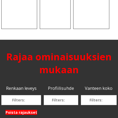
Rajaa ominaisuuksien
mukaan
Renkaan leveys
Profiilisuhde
Vanteen koko
Filters:
Filters:
Filters:
Poista rajaukset
205
70