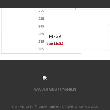
215
75
225
235
245
265
M729
285
Lue Lisää
305
WWW.BRIDGESTONE.FI
COPYRIGHT © 2026 BRIDGESTONE SISÄRENGAS