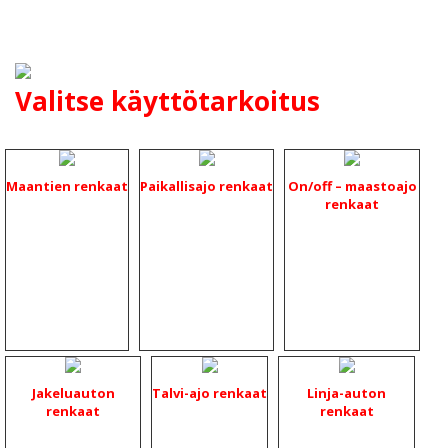
Valitse käyttötarkoitus
Maantien renkaat
Paikallisajo renkaat
On/off – maastoajo
renkaat
Jakeluauton
Talvi-ajo renkaat
Linja-auton
renkaat
renkaat