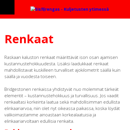
Renkaat
Raskaan kaluston renkaat määrittävät ison osan ajamisen
kustannustehokkuudesta. Lisäksi laadukkaat renkaat
mahdollistavat kuskilleen turvalliset ajokilometrit säällä kuin
säällä ja vuodesta toiseen.
Bridgestonen renkaissa yhdistyvät nuo molemmat tärkeät
elementit – kustannustehokkuus ja turvallisuus. Jos vaadit
renkaaltasi korkeinta laatua sekä mahdollisimman edullista
elinkaariarvoa, niin olet nyt oikeassa paikassa, koska löydät
valikoimastamme ainoastaan korkealaatuisia ja
elinkaariarvoltaan edullisia renkaita.