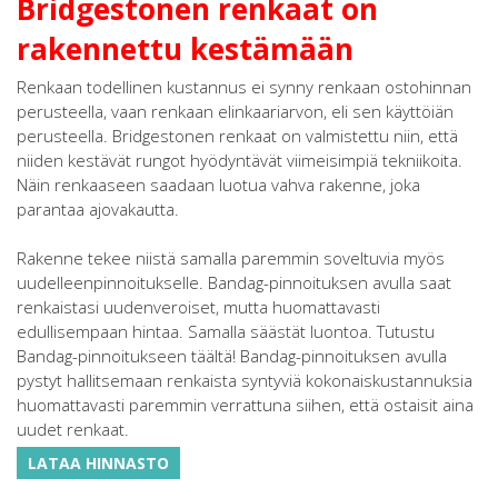
Bridgestonen renkaat on
rakennettu kestämään
Renkaan todellinen kustannus ei synny renkaan ostohinnan
perusteella, vaan renkaan elinkaariarvon, eli sen käyttöiän
perusteella. Bridgestonen renkaat on valmistettu niin, että
niiden kestävät rungot hyödyntävät viimeisimpiä tekniikoita.
Näin renkaaseen saadaan luotua vahva rakenne, joka
parantaa ajovakautta.
Rakenne tekee niistä samalla paremmin soveltuvia myös
uudelleenpinnoitukselle. Bandag-pinnoituksen avulla saat
renkaistasi uudenveroiset, mutta huomattavasti
edullisempaan hintaa. Samalla säästät luontoa. Tutustu
Bandag-pinnoitukseen täältä! Bandag-pinnoituksen avulla
pystyt hallitsemaan renkaista syntyviä kokonaiskustannuksia
huomattavasti paremmin verrattuna siihen, että ostaisit aina
uudet renkaat.
LATAA HINNASTO