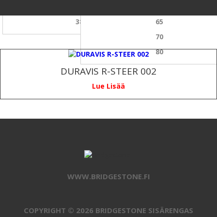
315
60
385
65
70
80
DURAVIS R-STEER 002
Lue Lisää
WWW.BRIDGESTONE.FI
COPYRIGHT © 2026 BRIDGESTONE SISÄRENGAS