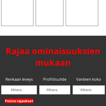
Rajaa ominaisuuksien
mukaan
Renkaan leveys
Profiilisuhde
Vanteen koko
Filters:
Filters:
Filters:
Poista rajaukset
295
55