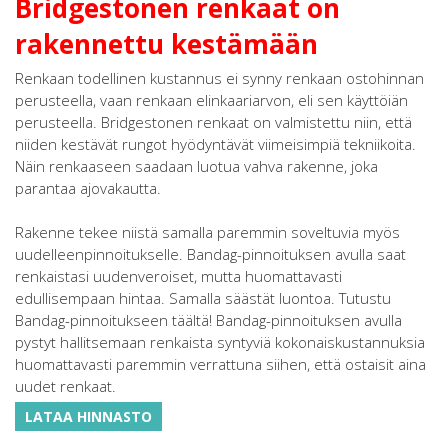
Bridgestonen renkaat on
rakennettu kestämään
Renkaan todellinen kustannus ei synny renkaan ostohinnan
perusteella, vaan renkaan elinkaariarvon, eli sen käyttöiän
perusteella. Bridgestonen renkaat on valmistettu niin, että
niiden kestävät rungot hyödyntävät viimeisimpiä tekniikoita.
Näin renkaaseen saadaan luotua vahva rakenne, joka
parantaa ajovakautta.
Rakenne tekee niistä samalla paremmin soveltuvia myös
uudelleenpinnoitukselle. Bandag-pinnoituksen avulla saat
renkaistasi uudenveroiset, mutta huomattavasti
edullisempaan hintaa. Samalla säästät luontoa. Tutustu
Bandag-pinnoitukseen täältä! Bandag-pinnoituksen avulla
pystyt hallitsemaan renkaista syntyviä kokonaiskustannuksia
huomattavasti paremmin verrattuna siihen, että ostaisit aina
uudet renkaat.
LATAA HINNASTO