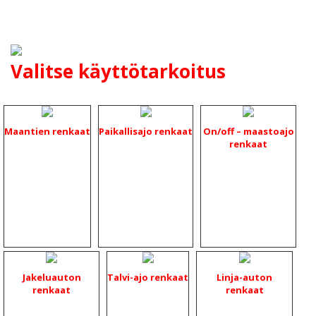
Valitse käyttötarkoitus
Maantien renkaat
Paikallisajo renkaat
On/off – maastoajo
renkaat
Jakeluauton
Talvi-ajo renkaat
Linja-auton
renkaat
renkaat