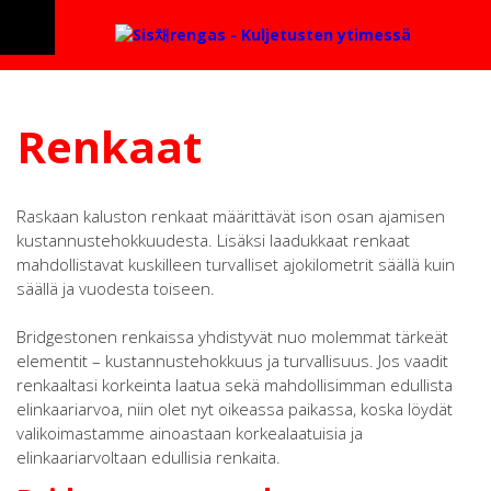
Renkaat
Raskaan kaluston renkaat määrittävät ison osan ajamisen
kustannustehokkuudesta. Lisäksi laadukkaat renkaat
mahdollistavat kuskilleen turvalliset ajokilometrit säällä kuin
säällä ja vuodesta toiseen.
Bridgestonen renkaissa yhdistyvät nuo molemmat tärkeät
elementit – kustannustehokkuus ja turvallisuus. Jos vaadit
renkaaltasi korkeinta laatua sekä mahdollisimman edullista
elinkaariarvoa, niin olet nyt oikeassa paikassa, koska löydät
valikoimastamme ainoastaan korkealaatuisia ja
elinkaariarvoltaan edullisia renkaita.