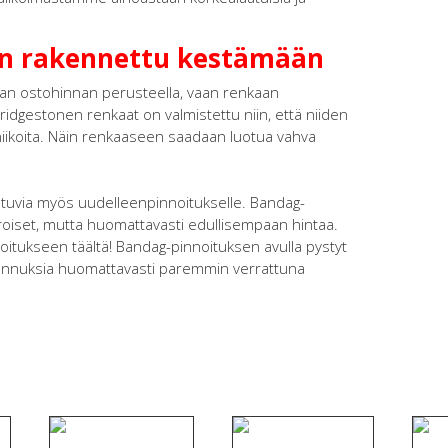
on rakennettu kestämään
an ostohinnan perusteella, vaan renkaan
Bridgestonen renkaat on valmistettu niin, että niiden
niikoita. Näin renkaaseen saadaan luotua vahva
tuvia myös uudelleenpinnoitukselle. Bandag-
roiset, mutta huomattavasti edullisempaan hintaa.
oitukseen täältä! Bandag-pinnoituksen avulla pystyt
tannuksia huomattavasti paremmin verrattuna