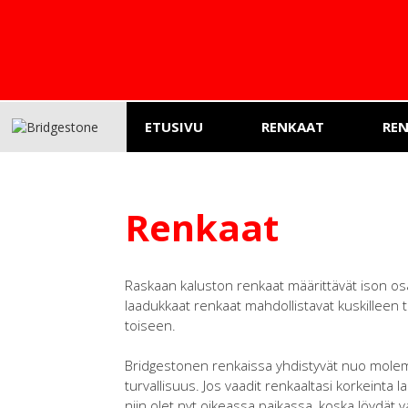
ETUSIVU
RENKAAT
RE
Renkaat
Raskaan kaluston renkaat määrittävät ison o
laadukkaat renkaat mahdollistavat kuskilleen tu
toiseen.
Bridgestonen renkaissa yhdistyvät nuo mole
turvallisuus. Jos vaadit renkaaltasi korkeinta 
niin olet nyt oikeassa paikassa, koska löydät