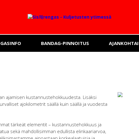
NGASINFO
BANDAG-PINNOITUS
AJANKOHTAI
san ajamisen kustannustehokkuudesta. Lisäksi
rvalliset ajokilometrit säällä kuin säällä ja vuodesta
mmat tärkeät elementit – kustannustehokkuus ja
laatua sekä mahdollisimman edullista elinkaariarvoa,
 valikoimastamme ainoastaan korkealaatuisia ja