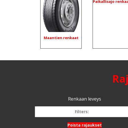
Paikallisajo renka
Maantien renkaat
Ra
Renkaan leveys
Filters:
Poista rajaukset
205