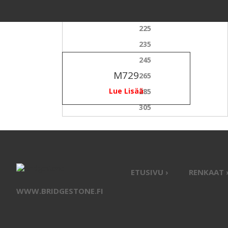
215
225
235
245
M729
265
Lue Lisää
285
305
ETUSIVU ›
RENKAAT 
WWW.BRIDGESTONE.FI