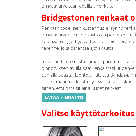
elinkaariarvoltaan edullisia renkaita.
Bridgestonen renkaat 
Renkaan todellinen kustannus ei synny renka
elinkaariarvon, eli sen käyttöiän perusteella. 
kestävät rungot hyödyntävät viimeisimpiä tek
rakenne, joka parantaa ajovakautta.
Rakenne tekee niistä samalla paremmin sovel
pinnoituksen avulla saat renkaistasi uudenve
Samalla säästät luontoa. Tutustu Bandag-pinn
hallitsemaan renkaista syntyviä kokonaiskus
siihen, että ostaisit aina uudet renkaat.
LATAA HINNASTO
Valitse käyttötarkoitus