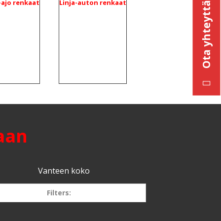
-ajo renkaat
Linja-auton renkaat
Ota yhteyttä
aan
Vanteen koko
Filters:
17.5