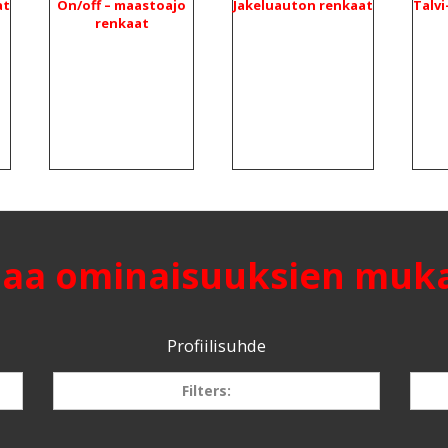
at
On/off – maastoajo
Jakeluauton renkaat
Talvi
renkaat
jaa ominaisuuksien muk
Profiilisuhde
Filters:
70