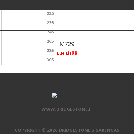
215
75
225
235
245
265
M729
285
Lue Lisää
305
WWW.BRIDGESTONE.FI
COPYRIGHT © 2026 BRIDGESTONE SISÄRENGAS