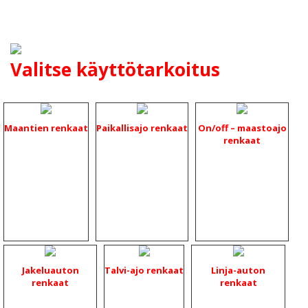
Valitse käyttötarkoitus
Maantien renkaat
Paikallisajo renkaat
On/off – maastoajo
renkaat
Jakeluauton
Talvi-ajo renkaat
Linja-auton
renkaat
renkaat