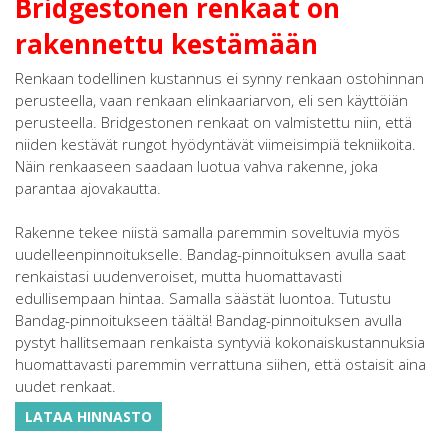
Bridgestonen renkaat on
rakennettu kestämään
Renkaan todellinen kustannus ei synny renkaan ostohinnan
perusteella, vaan renkaan elinkaariarvon, eli sen käyttöiän
perusteella. Bridgestonen renkaat on valmistettu niin, että
niiden kestävät rungot hyödyntävät viimeisimpiä tekniikoita.
Näin renkaaseen saadaan luotua vahva rakenne, joka
parantaa ajovakautta.
Rakenne tekee niistä samalla paremmin soveltuvia myös
uudelleenpinnoitukselle. Bandag-pinnoituksen avulla saat
renkaistasi uudenveroiset, mutta huomattavasti
edullisempaan hintaa. Samalla säästät luontoa. Tutustu
Bandag-pinnoitukseen täältä! Bandag-pinnoituksen avulla
pystyt hallitsemaan renkaista syntyviä kokonaiskustannuksia
huomattavasti paremmin verrattuna siihen, että ostaisit aina
uudet renkaat.
LATAA HINNASTO