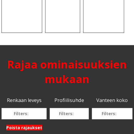
Rajaa ominaisuuksien
mukaan
Renkaan leveys
Profiilisuhde
Vanteen koko
Filters:
Filters:
Filters:
Poista rajaukset
205
70