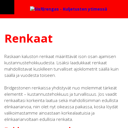
Renkaat
Raskaan kaluston renkaat määrittävät ison osan ajamisen
kustannustehokkuudesta. Lisäksi laadukkaat renkaat
mahdollistavat kuskilleen turvalliset ajokilometrit säällä kuin
säällä ja vuodesta toiseen.
Bridgestonen renkaissa yhdistyvät nuo molemmat tärkeät
elementit – kustannustehokkuus ja turvallisuus. Jos vaadit
renkaaltasi korkeinta laatua sekä mahdollisimman edullista
elinkaariarvoa, niin olet nyt oikeassa paikassa, koska löydät
valikoimastamme ainoastaan korkealaatuisia ja
elinkaariarvoltaan edullisia renkaita.