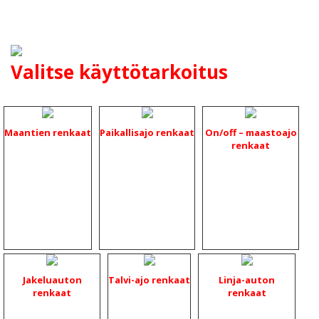
Valitse käyttötarkoitus
Maantien renkaat
Paikallisajo renkaat
On/off – maastoajo
renkaat
Jakeluauton
Talvi-ajo renkaat
Linja-auton
renkaat
renkaat