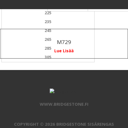
215
75
225
235
245
265
M729
285
Lue Lisää
305
WWW.BRIDGESTONE.FI
COPYRIGHT © 2026 BRIDGESTONE SISÄRENGAS