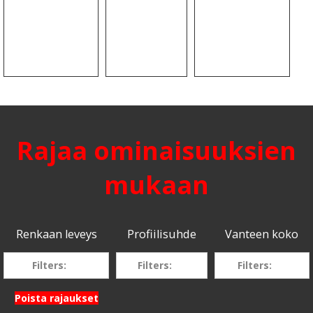
Rajaa ominaisuuksien
mukaan
Renkaan leveys
Profiilisuhde
Vanteen koko
Filters:
Filters:
Filters:
Poista rajaukset
205
70