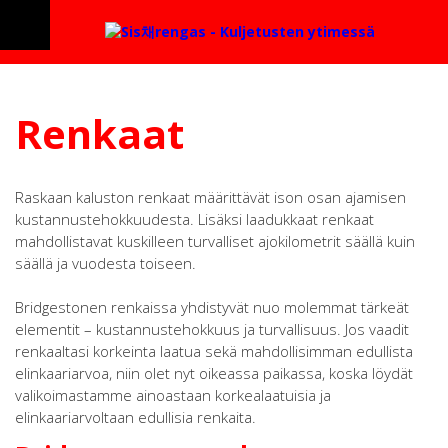
Renkaat
Raskaan kaluston renkaat määrittävät ison osan ajamisen
kustannustehokkuudesta. Lisäksi laadukkaat renkaat
mahdollistavat kuskilleen turvalliset ajokilometrit säällä kuin
säällä ja vuodesta toiseen.
Bridgestonen renkaissa yhdistyvät nuo molemmat tärkeät
elementit – kustannustehokkuus ja turvallisuus. Jos vaadit
renkaaltasi korkeinta laatua sekä mahdollisimman edullista
elinkaariarvoa, niin olet nyt oikeassa paikassa, koska löydät
valikoimastamme ainoastaan korkealaatuisia ja
elinkaariarvoltaan edullisia renkaita.