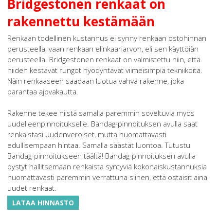
Bridgestonen renkaat on
rakennettu kestämään
Renkaan todellinen kustannus ei synny renkaan ostohinnan
perusteella, vaan renkaan elinkaariarvon, eli sen käyttöiän
perusteella. Bridgestonen renkaat on valmistettu niin, että
niiden kestävät rungot hyödyntävät viimeisimpiä tekniikoita.
Näin renkaaseen saadaan luotua vahva rakenne, joka
parantaa ajovakautta.
Rakenne tekee niistä samalla paremmin soveltuvia myös
uudelleenpinnoitukselle. Bandag-pinnoituksen avulla saat
renkaistasi uudenveroiset, mutta huomattavasti
edullisempaan hintaa. Samalla säästät luontoa. Tutustu
Bandag-pinnoitukseen täältä! Bandag-pinnoituksen avulla
pystyt hallitsemaan renkaista syntyviä kokonaiskustannuksia
huomattavasti paremmin verrattuna siihen, että ostaisit aina
uudet renkaat.
LATAA HINNASTO