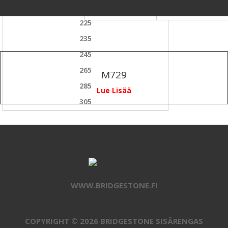
215
75
225
235
245
265
M729
285
Lue Lisää
305
WWW.BRIDGESTONE.FI
COPYRIGHT © 2026 BRIDGESTONE SISÄRENGAS