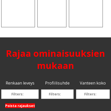
Rajaa ominaisuuksien
mukaan
Renkaan leveys
Profiilisuhde
Vanteen koko
Filters:
Filters:
Filters:
Poista rajaukset
205
70