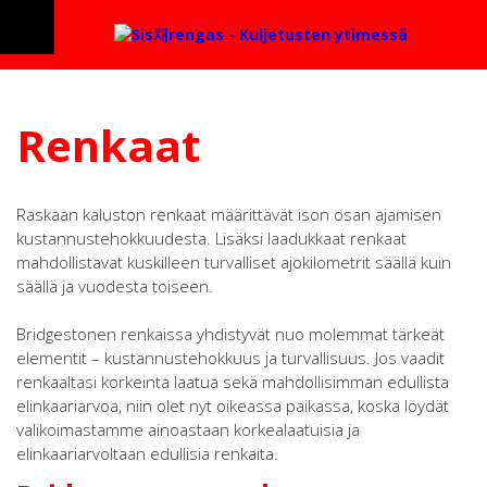
Renkaat
Raskaan kaluston renkaat määrittävät ison osan ajamisen
kustannustehokkuudesta. Lisäksi laadukkaat renkaat
mahdollistavat kuskilleen turvalliset ajokilometrit säällä kuin
säällä ja vuodesta toiseen.
Bridgestonen renkaissa yhdistyvät nuo molemmat tärkeät
elementit – kustannustehokkuus ja turvallisuus. Jos vaadit
renkaaltasi korkeinta laatua sekä mahdollisimman edullista
elinkaariarvoa, niin olet nyt oikeassa paikassa, koska löydät
valikoimastamme ainoastaan korkealaatuisia ja
elinkaariarvoltaan edullisia renkaita.