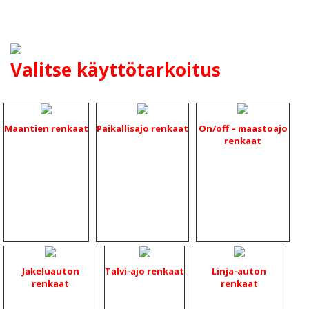
Valitse käyttötarkoitus
Maantien renkaat
Paikallisajo renkaat
On/off – maastoajo
renkaat
Jakeluauton
Talvi-ajo renkaat
Linja-auton
renkaat
renkaat