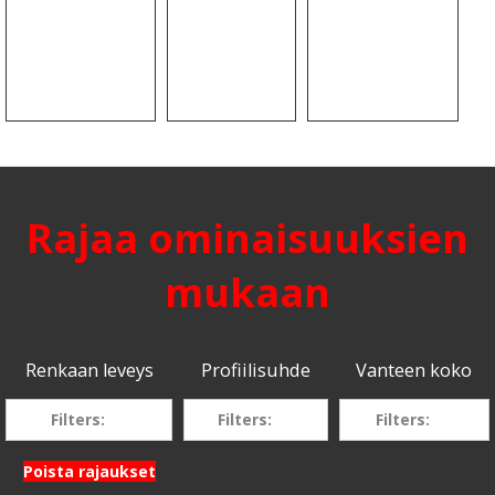
Rajaa ominaisuuksien
mukaan
Renkaan leveys
Profiilisuhde
Vanteen koko
Filters:
Filters:
Filters:
Poista rajaukset
295
55