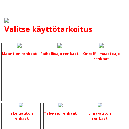
Valitse käyttötarkoitus
Maantien renkaat
Paikallisajo renkaat
On/off – maastoajo
renkaat
Jakeluauton
Talvi-ajo renkaat
Linja-auton
renkaat
renkaat