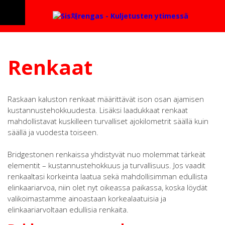
Renkaat
Raskaan kaluston renkaat määrittävät ison osan ajamisen
kustannustehokkuudesta. Lisäksi laadukkaat renkaat
mahdollistavat kuskilleen turvalliset ajokilometrit säällä kuin
säällä ja vuodesta toiseen.
Bridgestonen renkaissa yhdistyvät nuo molemmat tärkeät
elementit – kustannustehokkuus ja turvallisuus. Jos vaadit
renkaaltasi korkeinta laatua sekä mahdollisimman edullista
elinkaariarvoa, niin olet nyt oikeassa paikassa, koska löydät
valikoimastamme ainoastaan korkealaatuisia ja
elinkaariarvoltaan edullisia renkaita.