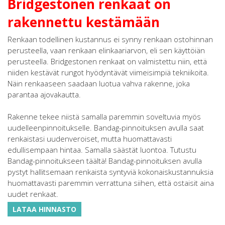
Bridgestonen renkaat on
rakennettu kestämään
Renkaan todellinen kustannus ei synny renkaan ostohinnan
perusteella, vaan renkaan elinkaariarvon, eli sen käyttöiän
perusteella. Bridgestonen renkaat on valmistettu niin, että
niiden kestävät rungot hyödyntävät viimeisimpiä tekniikoita.
Näin renkaaseen saadaan luotua vahva rakenne, joka
parantaa ajovakautta.
Rakenne tekee niistä samalla paremmin soveltuvia myös
uudelleenpinnoitukselle. Bandag-pinnoituksen avulla saat
renkaistasi uudenveroiset, mutta huomattavasti
edullisempaan hintaa. Samalla säästät luontoa. Tutustu
Bandag-pinnoitukseen täältä! Bandag-pinnoituksen avulla
pystyt hallitsemaan renkaista syntyviä kokonaiskustannuksia
huomattavasti paremmin verrattuna siihen, että ostaisit aina
uudet renkaat.
LATAA HINNASTO